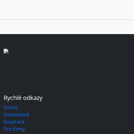
Platforma pro ty, kteří hledají kvalitu. Spojujeme
nevěsty a ženichy s těmi nejlepšími svatebními
dodavateli v ČR.
Rychlé odkazy
Domů
Dodavatelé
Inspirace
Pro firmy