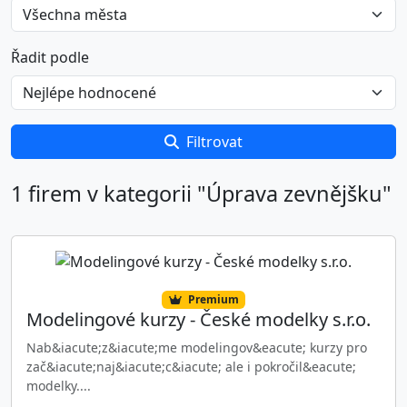
Řadit podle
Filtrovat
1 firem v kategorii "Úprava zevnějšku"
Premium
Modelingové kurzy - České modelky s.r.o.
Nab&iacute;z&iacute;me modelingov&eacute; kurzy pro
zač&iacute;naj&iacute;c&iacute; ale i pokročil&eacute;
modelky....