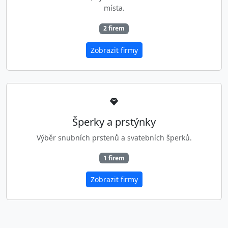
místa.
2 firem
Zobrazit firmy
Šperky a prstýnky
Výběr snubních prstenů a svatebních šperků.
1 firem
Zobrazit firmy