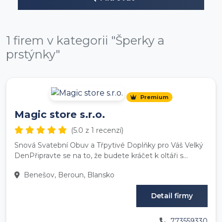
1 firem v kategorii "Šperky a
prstýnky"
Premium
Magic store s.r.o.
(5.0 z 1 recenzí)
Snová Svatební Obuv a Třpytivé Doplňky pro Váš Velký
DenPřipravte se na to, že budete kráčet k oltáři s...
Benešov, Beroun, Blansko
Detail firmy
773559330