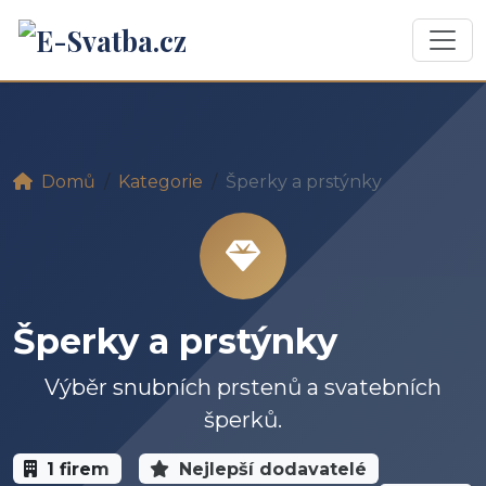
Domů
Kategorie
Šperky a prstýnky
Šperky a prstýnky
Výběr snubních prstenů a svatebních
šperků.
1 firem
Nejlepší dodavatelé