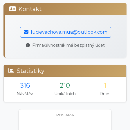
Kontakt
lucievachova.mua@outlook.com
Firma/živnostník má bezplatný účet.
Statistiky
316
210
1
Návštěv
Unikátních
Dnes
REKLAMA