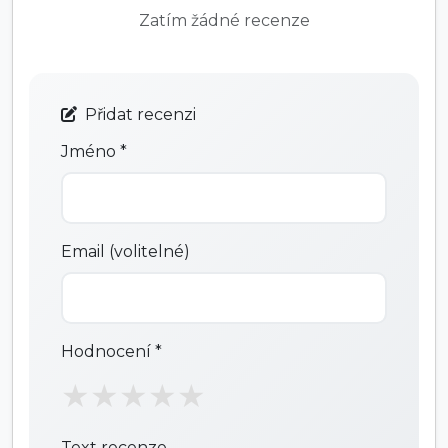
Zatím žádné recenze
Přidat recenzi
Jméno *
Email (volitelné)
Hodnocení *
★
★
★
★
★
Text recenze