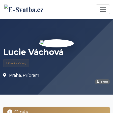
Lucie Váchová
Líčení a účesy
Praha, Příbram
Free
O nás