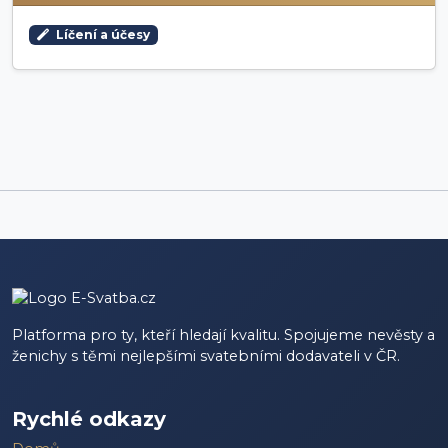
Líčení a účesy
Platforma pro ty, kteří hledají kvalitu. Spojujeme nevěsty a
ženichy s těmi nejlepšími svatebními dodavateli v ČR.
Rychlé odkazy